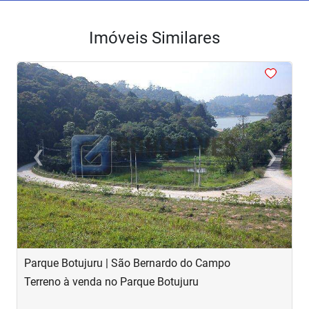
Imóveis Similares
<
<
<
<
<
‹
›
Previous
Next
Parque Botujuru | São Bernardo do Campo
B
Terreno à venda no Parque Botujuru
T