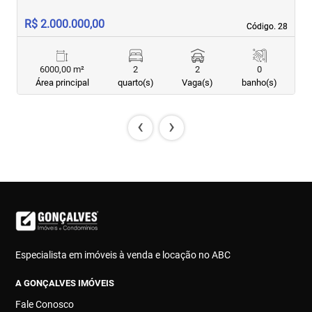
R$ 2.000.000,00
R
Código. 28
Código. 28
6000,00 m²
2
2
0
Área principal
quarto(s)
Vaga(s)
banho(s)
‹
›
Especialista em imóveis à venda e locação no ABC
A GONÇALVES IMÓVEIS
Fale Conosco