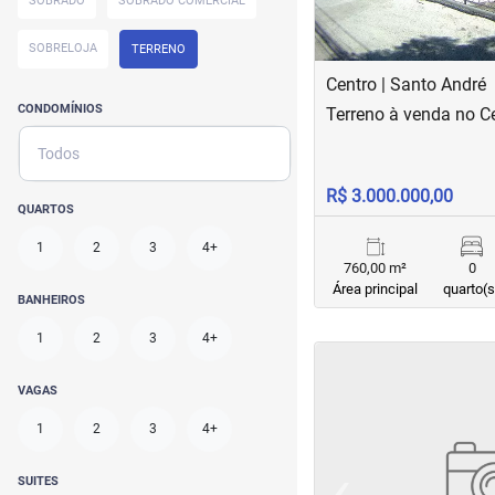
SOBRADO
SOBRADO COMERCIAL
SOBRELOJA
TERRENO
Centro | Santo André
CONDOMÍNIOS
Terreno à venda no C
Todos
R$ 3.000.000,00
QUARTOS
1
2
3
4+
760,00 m²
0
Área principal
quarto(s
BANHEIROS
1
2
3
4+
VAGAS
1
2
3
4+
‹
SUITES