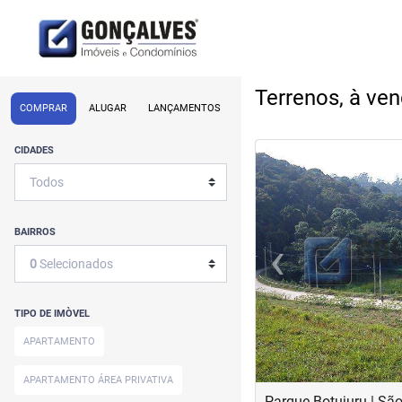
Terrenos, à ve
COMPRAR
ALUGAR
LANÇAMENTOS
<
<
<
<
CIDADES
BAIRROS
‹
0
Selecionados
Previous
TIPO DE IMÒVEL
APARTAMENTO
APARTAMENTO ÁREA PRIVATIVA
Parque Botujuru | S