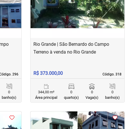
Next
Previous
Next
ampo
Rio Grande | São Bernardo do Campo
Terreno à venda no Rio Grande
R$ 373.000,00
Código. 296
Código. 296
Código. 318
Código. 318
0
344,00 m²
0
0
0
banho(s)
Área principal
quarto(s)
Vaga(s)
banho(s)