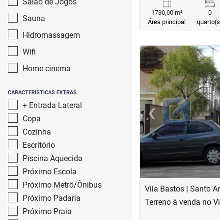
Salão de Jogos
1730,00 m²
0
Sauna
Área principal
quarto(s
Hidromassagem
<
Wifi
Home cinema
CARACTERISTICAS EXTRAS
‹
+ Entrada Lateral
Previous
Copa
Cozinha
Escritório
Piscina Aquecida
Próximo Escola
Próximo Metrô/Ônibus
Vila Bastos | Santo A
Próximo Padaria
Terreno à venda no V
Próximo Praia