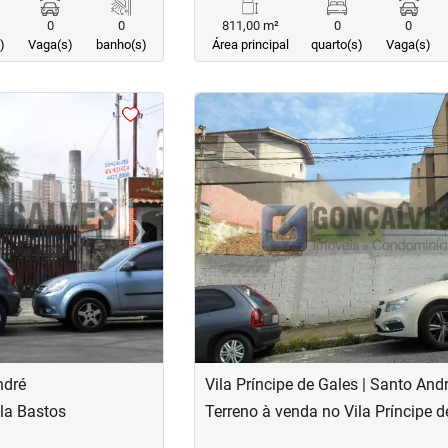
0
0
811,00 m²
0
0
)
Vaga(s)
banho(s)
Área principal
quarto(s)
Vaga(s)
<
›
‹
Next
Previous
ndré
Vila Príncipe de Gales | Santo And
ila Bastos
Terreno à venda no Vila Príncipe d