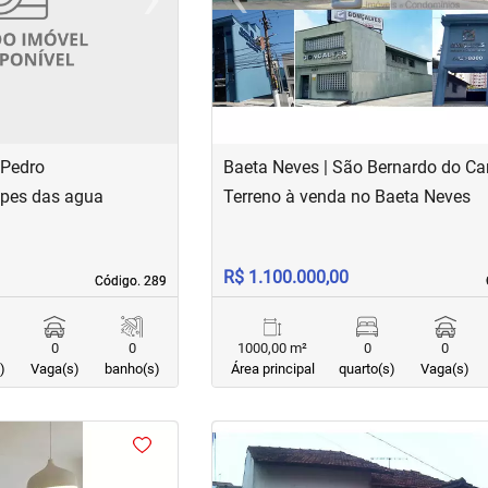
Next
Previous
 Pedro
Baeta Neves | São Bernardo do C
lpes das agua
Terreno à venda no Baeta Neves
R$ 1.100.000,00
Código. 289
Código. 289
0
0
1000,00 m²
0
0
)
Vaga(s)
banho(s)
Área principal
quarto(s)
Vaga(s)
<
<
<