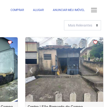
COMPRAR
ALUGAR
ANUNCIAR MEU IMÓVEL
<
<
<
<
›
‹
›
Next
Previous
Next
do Campo
Centro | São Bernardo do Campo