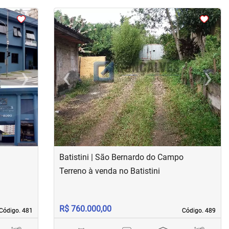
<
<
<
<
›
‹
›
Next
Previous
Next
Batistini | São Bernardo do Campo
Terreno à venda no Batistini
R$ 760.000,00
Código. 481
Código. 481
Código. 489
Código. 489