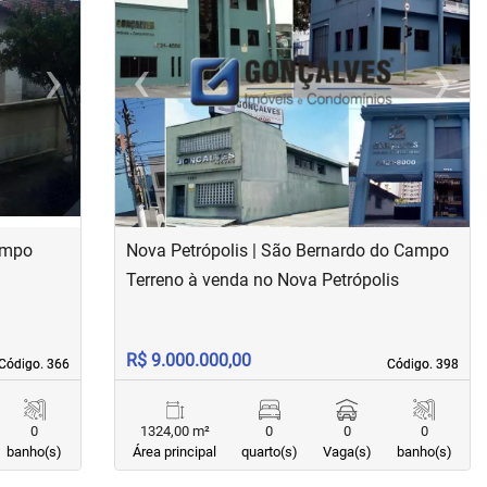
›
‹
›
Next
Previous
Next
ampo
Nova Petrópolis | São Bernardo do Campo
Terreno à venda no Nova Petrópolis
R$ 9.000.000,00
Código. 366
Código. 366
Código. 398
Código. 398
0
1324,00 m²
0
0
0
banho(s)
Área principal
quarto(s)
Vaga(s)
banho(s)