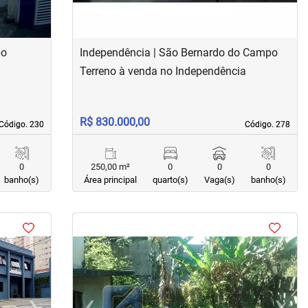
po
Independência | São Bernardo do Campo
Terreno à venda no Independência
R$ 830.000,00
Código. 230
Código. 230
Código. 278
Código. 278
0
250,00 m²
0
0
0
banho(s)
Área principal
quarto(s)
Vaga(s)
banho(s)
<
<
<
<
›
‹
›