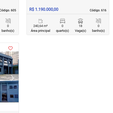
R$ 1.190.000,00
Código. 605
Código. 605
Código. 616
Código. 616
0
240,64 m²
0
18
0
banho(s)
Área principal
quarto(s)
Vaga(s)
banho(s)
›
Next