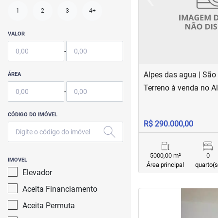
Previous
1
2
3
4+
VALOR
-
Alpes das agua | São
ÁREA
Terreno à venda no A
-
CÓDIGO DO IMÓVEL
R$ 290.000,00
5000,00 m²
0
IMOVEL
Área principal
quarto(s
Elevador
Aceita Financiamento
<
<
<
<
Aceita Permuta