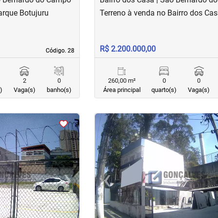
arque Botujuru
Terreno à venda no Bairro dos Ca
R$ 2.200.000,00
Código. 28
Código. 28
2
0
260,00 m²
0
0
)
Vaga(s)
banho(s)
Área principal
quarto(s)
Vaga(s)
<
›
‹
Next
Previous