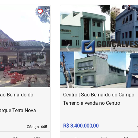
›
‹
Next
Previous
São Bernardo do
Centro | São Bernardo do Campo
Terreno à venda no Centro
arque Terra Nova
R$ 3.400.000,00
Código. 445
Código. 445