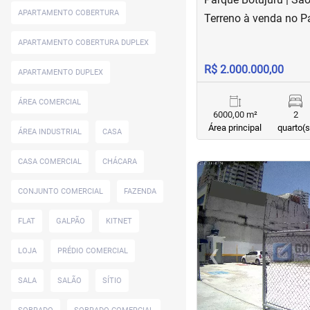
APARTAMENTO COBERTURA
Terreno à venda no P
APARTAMENTO COBERTURA DUPLEX
R$ 2.000.000,00
APARTAMENTO DUPLEX
ÁREA COMERCIAL
6000,00 m²
2
Área principal
quarto(s
ÁREA INDUSTRIAL
CASA
CASA COMERCIAL
CHÁCARA
<
<
<
<
CONJUNTO COMERCIAL
FAZENDA
FLAT
GALPÃO
KITNET
‹
LOJA
PRÉDIO COMERCIAL
Previous
SALA
SALÃO
SÍTIO