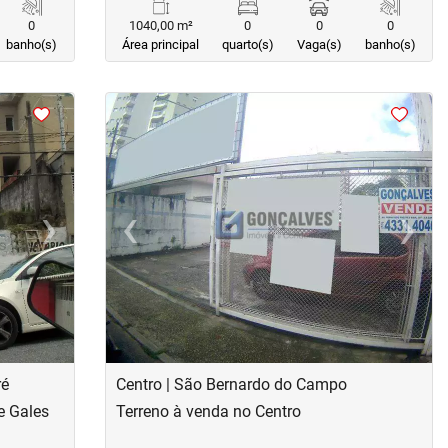
0
1040,00 m²
0
0
0
banho(s)
Área principal
quarto(s)
Vaga(s)
banho(s)
<
<
<
<
›
‹
›
Next
Previous
Next
ré
Centro | São Bernardo do Campo
e Gales
Terreno à venda no Centro