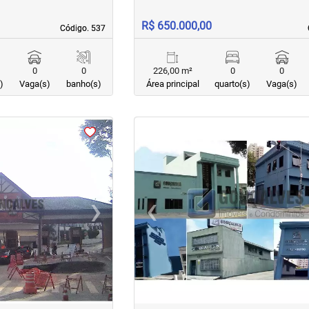
R$ 650.000,00
Código. 537
Código. 537
0
0
226,00 m²
0
0
)
Vaga(s)
banho(s)
Área principal
quarto(s)
Vaga(s)
<
<
<
<
›
‹
Next
Previous