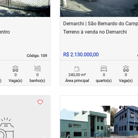
Demarchi | São Bernardo do Cam
entro
Terreno à venda no Demarchi
R$ 2.130.000,00
Código. 109
Código. 109
0
0
240,00 m²
0
0
)
Vaga(s)
banho(s)
Área principal
quarto(s)
Vaga(s)
›
‹