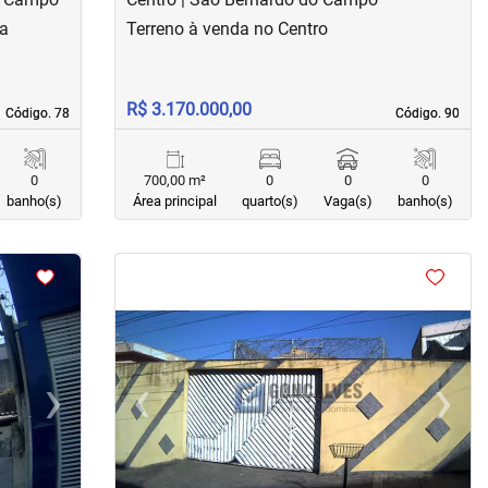
sa
Terreno à venda no Centro
R$ 3.170.000,00
Código. 78
Código. 78
Código. 90
Código. 90
0
700,00 m²
0
0
0
banho(s)
Área principal
quarto(s)
Vaga(s)
banho(s)
<
<
<
›
‹
›
Next
Previous
Next