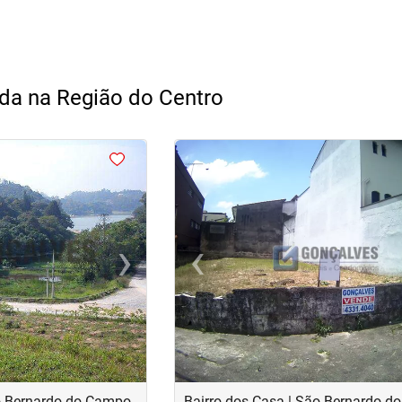
nda na Região do Centro
<
<
›
‹
Next
Previous
ão Bernardo do Campo
Bairro dos Casa | São Bernardo 