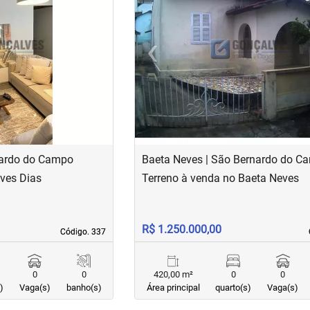
›
‹
Next
Previous
nardo do Campo
Baeta Neves | São Bernardo do C
lves Dias
Terreno à venda no Baeta Neves
R$ 1.250.000,00
Código. 337
Código. 337
0
0
420,00 m²
0
0
)
Vaga(s)
banho(s)
Área principal
quarto(s)
Vaga(s)