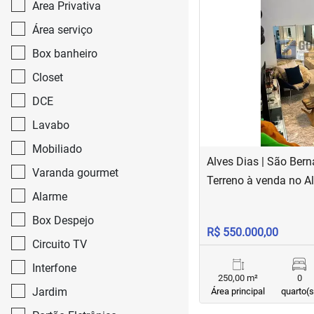
Area Privativa
Área serviço
‹
Box banheiro
Previous
Closet
DCE
Lavabo
Mobiliado
Alves Dias | São Ber
Varanda gourmet
Terreno à venda no A
Alarme
Box Despejo
R$ 550.000,00
Circuito TV
Interfone
250,00 m²
0
Jardim
Área principal
quarto(s