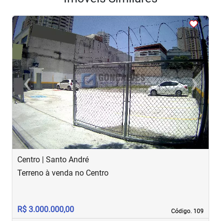
<
<
<
<
<
‹
›
Previous
Next
Centro | Santo André
V
Terreno à venda no Centro
T
R$ 3.000.000,00
R
Código. 109
Código. 109