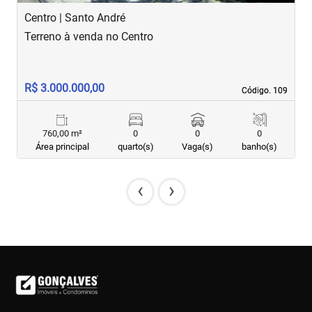
Centro | Santo André
V
Terreno à venda no Centro
T
R$ 3.000.000,00
R
Código. 109
Código. 109
760,00 m²
0
0
0
Área principal
quarto(s)
Vaga(s)
banho(s)
‹
›