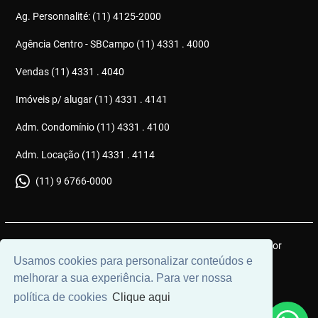
Ag. Personnalité: (11) 4125-2000
Agência Centro - SBCampo (11) 4331 . 4000
Vendas (11) 4331 . 4040
Imóveis p/ alugar (11) 4331 . 4141
Adm. Condomínio (11) 4331 . 4100
Adm. Locação (11) 4331 . 4114
(11) 9 6766-0000
© 2026 | Gonçalves Imóveis | CRECI: J6051 | Desenvolvido por
Usamos cookies para personalizar conteúdos e
Universal Software.
melhorar a sua experiência. Para ver nossa
política de cookies
Clique aqui