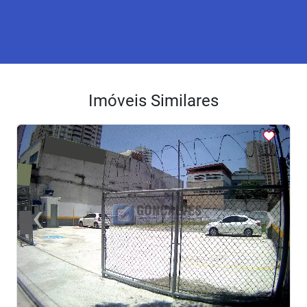
Imóveis Similares
<
<
<
<
<
‹
›
Previous
Next