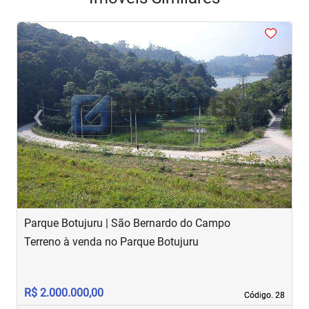
<
<
<
<
<
‹
›
Previous
Next
Parque Botujuru | São Bernardo do Campo
B
Terreno à venda no Parque Botujuru
T
R$ 2.000.000,00
R
Código. 28
Código. 28