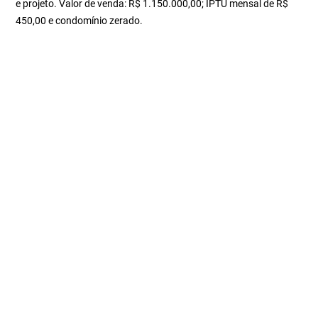
e projeto. Valor de venda: R$ 1.150.000,00; IPTU mensal de R$
450,00 e condomínio zerado.