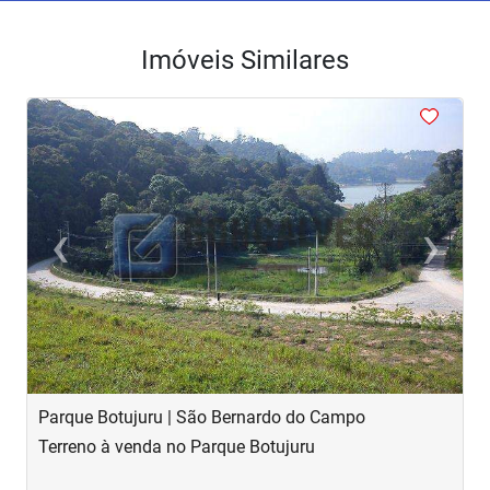
Imóveis Similares
<
<
<
<
<
‹
›
Previous
Next
Parque Botujuru | São Bernardo do Campo
B
Terreno à venda no Parque Botujuru
T