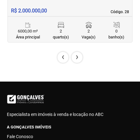
R$ 2.000.000,00
R
Código. 28
Código. 28
6000,00 m²
2
2
0
Área principal
quarto(s)
Vaga(s)
banho(s)
‹
›
Especialista em imóveis à venda e locação no ABC
A GONÇALVES IMÓVEIS
Fale Conosco