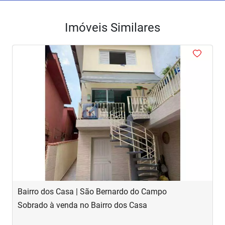
Imóveis Similares
<
<
<
<
<
‹
›
Previous
Next
Bairro dos Casa | São Bernardo do Campo
R
Sobrado à venda no Bairro dos Casa
S