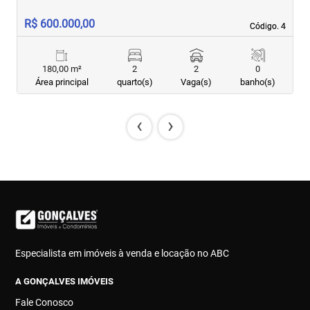
R$ 600.000,00
R
Código. 4
Código. 4
180,00 m²
2
2
0
Área principal
quarto(s)
Vaga(s)
banho(s)
‹
›
Especialista em imóveis à venda e locação no ABC
A GONÇALVES IMÓVEIS
Fale Conosco