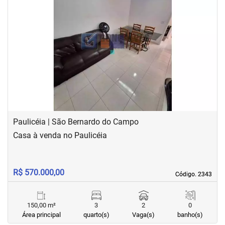
‹
›
Previous
Next
Paulicéia | São Bernardo do Campo
Casa à venda no Paulicéia
R$ 570.000,00
Código. 2343
Código. 2343
150,00 m²
3
2
0
Área principal
quarto(s)
Vaga(s)
banho(s)