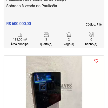
Sobrado à venda no Paulicéia
R$ 600.000,00
Código. 716
Código. 716
183,00 m²
3
2
0
Área principal
quarto(s)
Vaga(s)
banho(s)
<
<
<
<
‹
›
Previous
Next