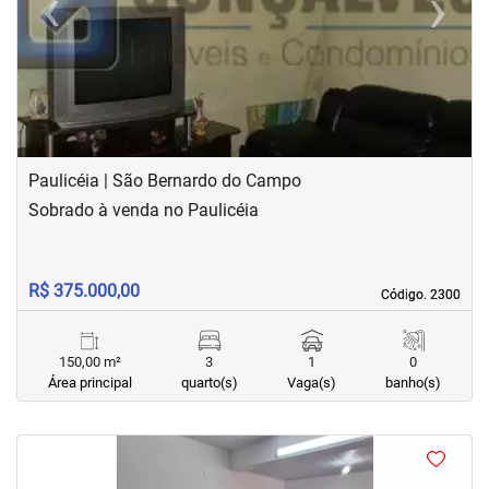
‹
›
Previous
Next
Paulicéia | São Bernardo do Campo
Sobrado à venda no Paulicéia
R$ 375.000,00
Código. 2300
Código. 2300
150,00 m²
3
1
0
Área principal
quarto(s)
Vaga(s)
banho(s)
<
<
<
<