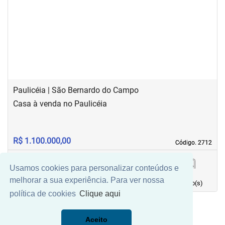
‹
›
Previous
Next
Paulicéia | São Bernardo do Campo
Casa à venda no Paulicéia
R$ 1.100.000,00
Código. 2712
Código. 2712
Usamos cookies para personalizar conteúdos e
150,00 m²
3
3
0
melhorar a sua experiência. Para ver nossa
Área principal
quarto(s)
Vaga(s)
banho(s)
política de cookies
Clique aqui
Aceito
Mais Filtros