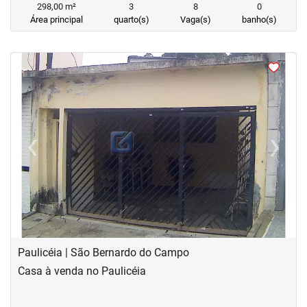
298,00 m²
3
8
0
Área principal
quarto(s)
Vaga(s)
banho(s)
<
‹
›
Previous
Next
Paulicéia | São Bernardo do Campo
Casa à venda no Paulicéia