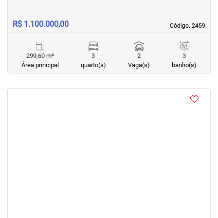
R$ 1.100.000,00
Código. 2459
Código. 2459
299,60 m²
3
2
3
Área principal
quarto(s)
Vaga(s)
banho(s)
<
<
‹
›
Previous
Next