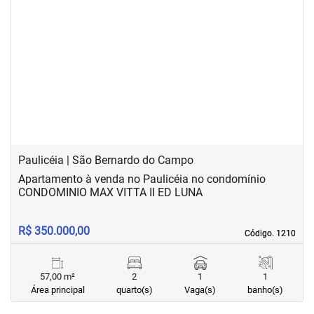
‹
›
Previous
Next
Paulicéia | São Bernardo do Campo
Apartamento à venda no Paulicéia no condomínio
CONDOMINIO MAX VITTA II ED LUNA
R$ 350.000,00
Código. 1210
Código. 1210
57,00 m²
2
1
1
Área principal
quarto(s)
Vaga(s)
banho(s)