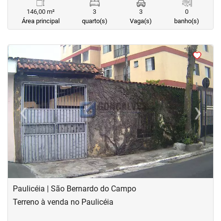
146,00 m²
3
3
0
Área principal
quarto(s)
Vaga(s)
banho(s)
<
<
<
‹
›
Previous
Next
Paulicéia | São Bernardo do Campo
Terreno à venda no Paulicéia