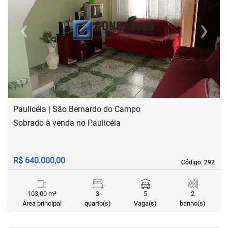
‹
›
Previous
Next
Paulicéia | São Bernardo do Campo
Sobrado à venda no Paulicéia
R$ 640.000,00
Código. 292
Código. 292
103,00 m²
3
5
2
Área principal
quarto(s)
Vaga(s)
banho(s)