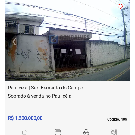
<
<
<
<
‹
›
Previous
Next
Paulicéia | São Bernardo do Campo
Sobrado à venda no Paulicéia
R$ 1.200.000,00
Código. 409
Código. 409