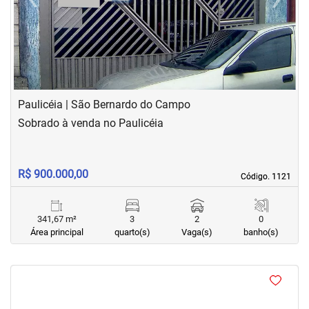
Previous
Next
Paulicéia | São Bernardo do Campo
Sobrado à venda no Paulicéia
R$ 900.000,00
Código. 1121
Código. 1121
341,67 m²
3
2
0
Área principal
quarto(s)
Vaga(s)
banho(s)
<
<
<
<