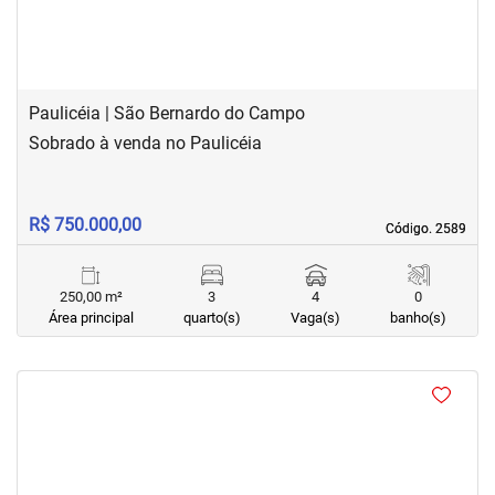
Paulicéia | São Bernardo do Campo
Sobrado à venda no Paulicéia
R$ 750.000,00
Código. 2589
Código. 2589
250,00 m²
3
4
0
Área principal
quarto(s)
Vaga(s)
banho(s)
<
<
<
<