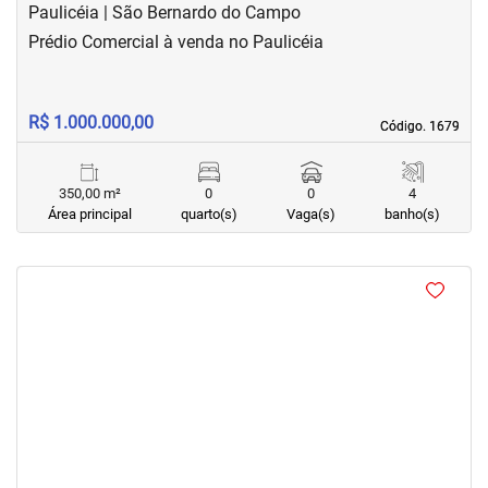
Paulicéia | São Bernardo do Campo
Prédio Comercial à venda no Paulicéia
R$ 1.000.000,00
Código. 1679
Código. 1679
350,00 m²
0
0
4
Área principal
quarto(s)
Vaga(s)
banho(s)
<
<
‹
›
Previous
Next