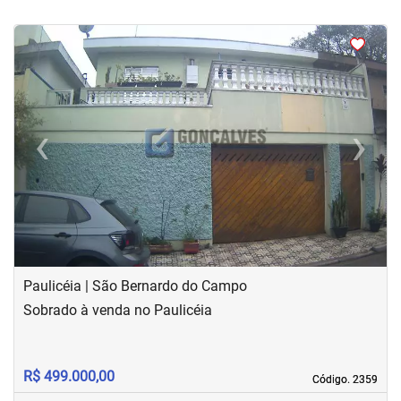
<
<
<
‹
›
Previous
Next
Paulicéia | São Bernardo do Campo
Sobrado à venda no Paulicéia
R$ 499.000,00
Código. 2359
Código. 2359