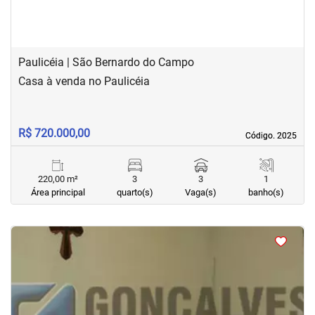
Paulicéia | São Bernardo do Campo
Casa à venda no Paulicéia
R$ 720.000,00
Código. 2025
Código. 2025
220,00 m²
3
3
1
Área principal
quarto(s)
Vaga(s)
banho(s)
<