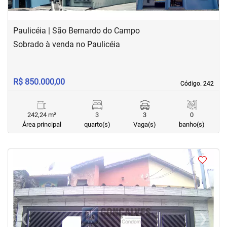
Paulicéia | São Bernardo do Campo
Sobrado à venda no Paulicéia
R$ 850.000,00
Código. 242
Código. 242
242,24 m²
3
3
0
Área principal
quarto(s)
Vaga(s)
banho(s)
<
<
<
<
‹
›
Previous
Next