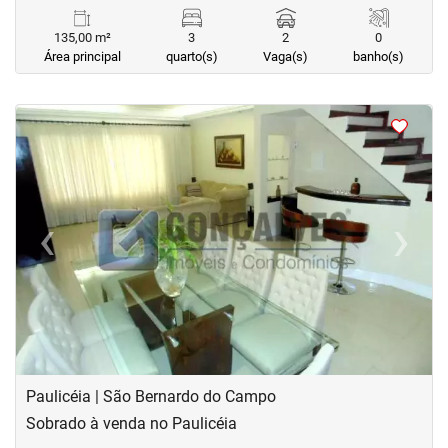
135,00 m²
3
2
0
Área principal
quarto(s)
Vaga(s)
banho(s)
<
<
<
<
‹
›
Previous
Next
Paulicéia | São Bernardo do Campo
Sobrado à venda no Paulicéia