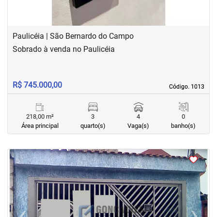
Paulicéia | São Bernardo do Campo
Sobrado à venda no Paulicéia
R$ 745.000,00
Código. 1013
Código. 1013
218,00 m²
3
4
0
Área principal
quarto(s)
Vaga(s)
banho(s)
<
<
<
<
‹
›