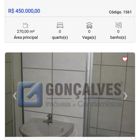
R$ 450.000,00
Código. 1561
Código. 1561
270,00 m²
0
0
0
Área principal
quarto(s)
Vaga(s)
banho(s)
<
<
<
<
‹
›
Previous
Next