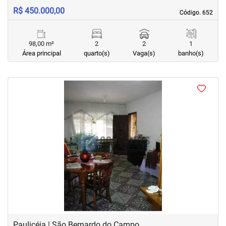
R$ 450.000,00
Código. 652
Código. 652
98,00 m²
2
2
1
Área principal
quarto(s)
Vaga(s)
banho(s)
<
<
<
<
‹
›
Previous
Next
Paulicéia | São Bernardo do Campo