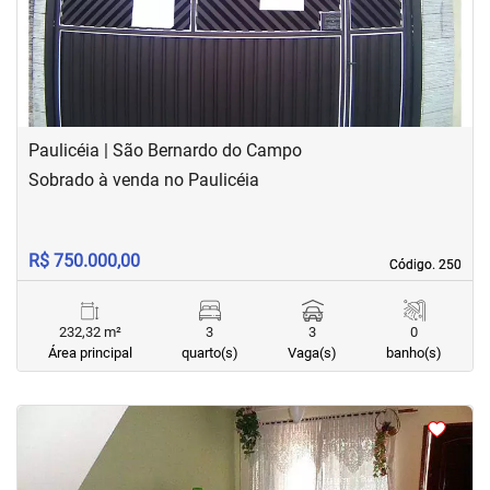
Paulicéia | São Bernardo do Campo
Sobrado à venda no Paulicéia
R$ 750.000,00
Código. 250
Código. 250
232,32 m²
3
3
0
Área principal
quarto(s)
Vaga(s)
banho(s)
<
<
<
<