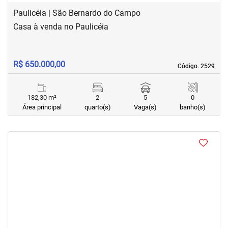
Paulicéia | São Bernardo do Campo
Casa à venda no Paulicéia
R$ 650.000,00
Código. 2529
Código. 2529
182,30 m²
2
5
0
Área principal
quarto(s)
Vaga(s)
banho(s)
<
<
<
<
‹
›
Previous
Next