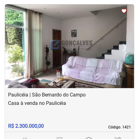
<
<
<
<
‹
›
Previous
Next
Paulicéia | São Bernardo do Campo
Casa à venda no Paulicéia
R$ 2.300.000,00
Código. 1421
Código. 1421