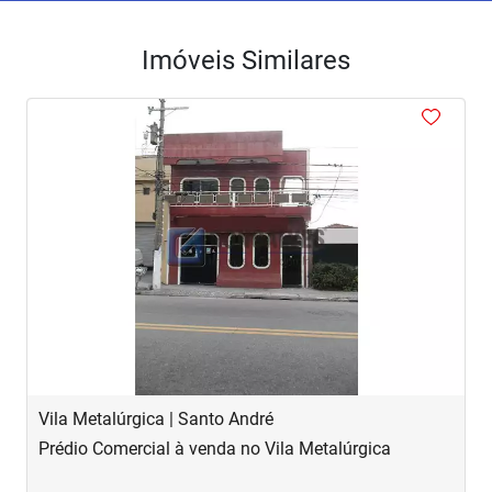
Imóveis Similares
<
<
<
<
<
‹
›
Previous
Next
Vila Metalúrgica | Santo André
C
Prédio Comercial à venda no Vila Metalúrgica
P