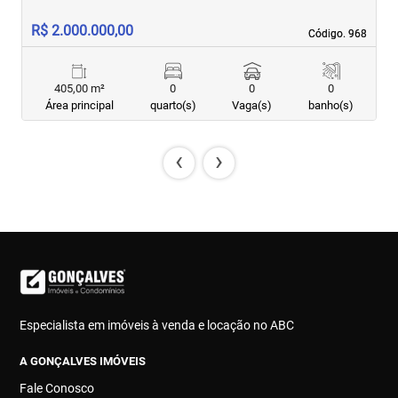
R$ 2.000.000,00
R
Código. 968
Código. 968
405,00 m²
0
0
0
Área principal
quarto(s)
Vaga(s)
banho(s)
‹
›
Especialista em imóveis à venda e locação no ABC
A GONÇALVES IMÓVEIS
Fale Conosco