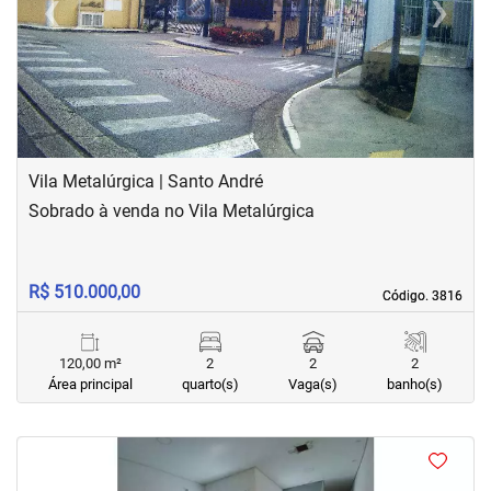
‹
›
Previous
Next
Vila Metalúrgica | Santo André
Sobrado à venda no Vila Metalúrgica
R$ 510.000,00
Código. 3816
Código. 3816
120,00 m²
2
2
2
Área principal
quarto(s)
Vaga(s)
banho(s)
<
<
<
<