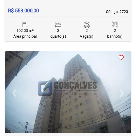
R$ 553.000,00
Código. 2723
Código. 2723
102,00 m²
3
2
2
Área principal
quarto(s)
Vaga(s)
banho(s)
<
<
<
<
‹
›
Previous
Next