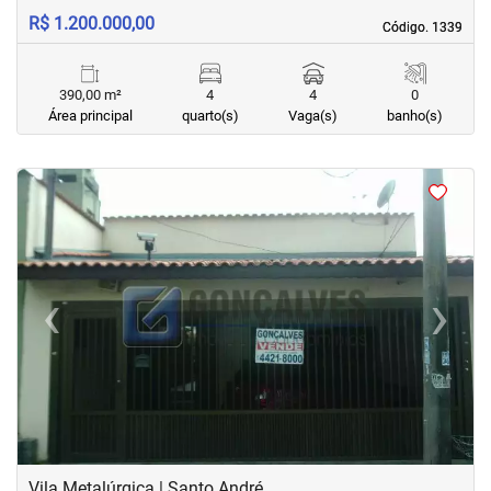
R$ 1.200.000,00
Código. 1339
Código. 1339
390,00 m²
4
4
0
Área principal
quarto(s)
Vaga(s)
banho(s)
<
<
<
<
‹
›
Previous
Next
Vila Metalúrgica | Santo André