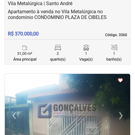
Vila Metalúrgica | Santo André
Apartamento à venda no Vila Metalúrgica no
condomínio CONDOMINIO PLAZA DE CIBELES
R$ 370.000,00
Código. 3360
Código. 3360
51,00 m²
2
1
1
Área principal
quarto(s)
Vaga(s)
banho(s)
<
<
<
<
‹
›
Previous
Next