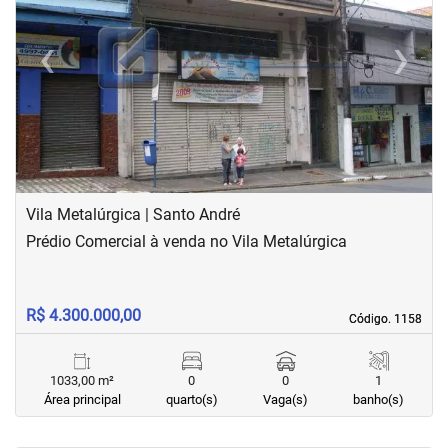
‹
›
Previous
Next
Vila Metalúrgica | Santo André
Prédio Comercial à venda no Vila Metalúrgica
R$ 4.300.000,00
Código. 1158
Código. 1158
1033,00 m²
0
0
1
Área principal
quarto(s)
Vaga(s)
banho(s)