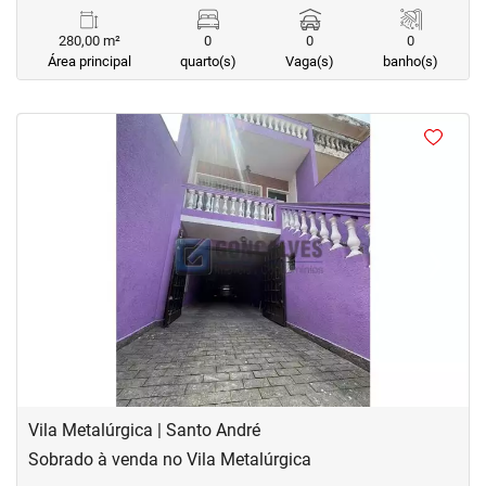
280,00 m²
0
0
0
Área principal
quarto(s)
Vaga(s)
banho(s)
<
<
<
<
‹
›
Previous
Next
Vila Metalúrgica | Santo André
Sobrado à venda no Vila Metalúrgica