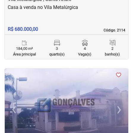
Casa à venda no Vila Metalúrgica
R$ 680.000,00
Código. 2114
Código. 2114
184,00 m²
3
4
2
Área principal
quarto(s)
Vaga(s)
banho(s)
<
‹
›
Previous
Next