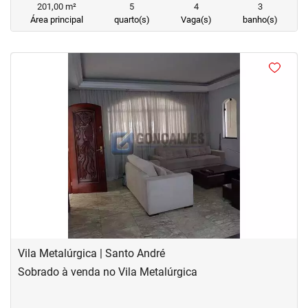
201,00 m²
5
4
3
Área principal
quarto(s)
Vaga(s)
banho(s)
<
<
<
<
‹
›
Previous
Next
Vila Metalúrgica | Santo André
Sobrado à venda no Vila Metalúrgica