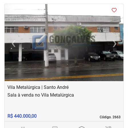
<
‹
›
Previous
Next
Vila Metalúrgica | Santo André
Sala à venda no Vila Metalúrgica
R$ 440.000,00
Código. 2663
Código. 2663