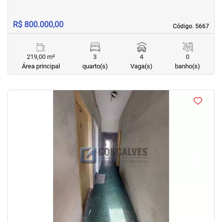
R$ 800.000,00
Código. 5667
Código. 5667
219,00 m²
3
4
0
Área principal
quarto(s)
Vaga(s)
banho(s)
<
<
<
<
‹
›
Previous
Next