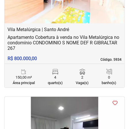
Vila Metalúrgica | Santo André
Apartamento Cobertura à venda no Vila Metalúrgica no
condomínio CONDOMINIO S NOME DEF R GIBRALTAR
267
R$ 800.000,00
Código. 5934
Código. 5934
150,00 m²
4
2
0
Área principal
quarto(s)
Vaga(s)
banho(s)
<
<
<
<