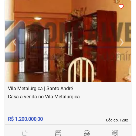
<
<
<
<
‹
›
Previous
Next
Vila Metalúrgica | Santo André
Casa à venda no Vila Metalúrgica
R$ 1.200.000,00
Código. 1282
Código. 1282