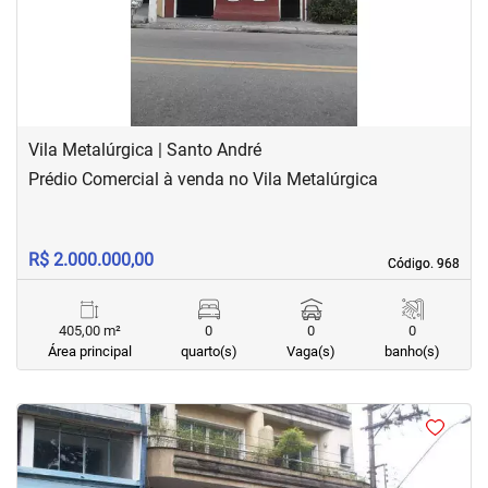
Vila Metalúrgica | Santo André
Prédio Comercial à venda no Vila Metalúrgica
R$ 2.000.000,00
Código. 968
Código. 968
405,00 m²
0
0
0
Área principal
quarto(s)
Vaga(s)
banho(s)
<
<
<
<