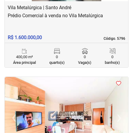
Vila Metalúrgica | Santo André
Prédio Comercial à venda no Vila Metalúrgica
R$ 1.600.000,00
Código. 5796
Código. 5796
400,00 m²
0
0
0
Área principal
quarto(s)
Vaga(s)
banho(s)
<
<
<
<
‹
›
Previous
Next