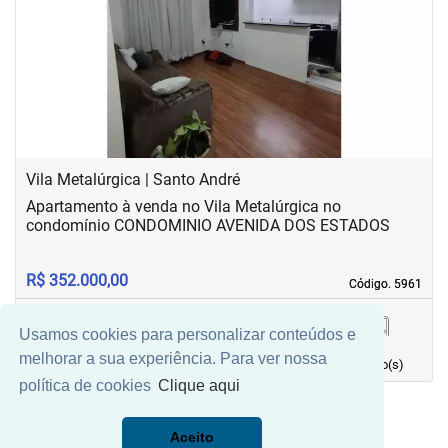
‹
›
Previous
Next
Vila Metalúrgica | Santo André
Apartamento à venda no Vila Metalúrgica no
condomínio CONDOMINIO AVENIDA DOS ESTADOS
R$ 352.000,00
Código. 5961
Código. 5961
Usamos cookies para personalizar conteúdos e
51,00 m²
2
1
1
melhorar a sua experiência. Para ver nossa
Área principal
quarto(s)
Vaga(s)
banho(s)
política de cookies
Clique aqui
Aceito
Mais Filtros