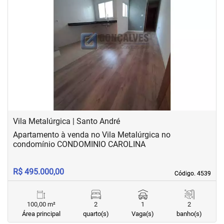
‹
›
Previous
Next
Vila Metalúrgica | Santo André
Apartamento à venda no Vila Metalúrgica no
condomínio CONDOMINIO CAROLINA
R$ 495.000,00
Código. 4539
Código. 4539
100,00 m²
2
1
2
Área principal
quarto(s)
Vaga(s)
banho(s)