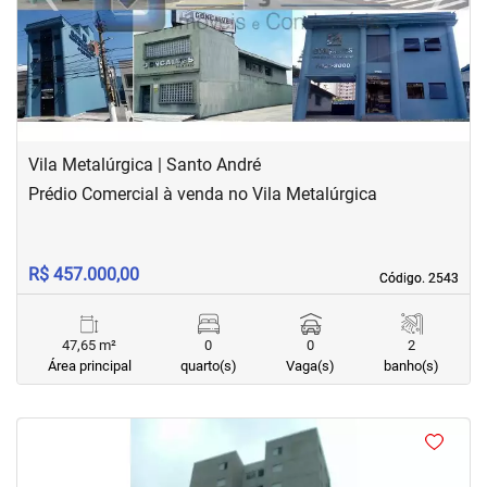
Previous
Next
Vila Metalúrgica | Santo André
Prédio Comercial à venda no Vila Metalúrgica
R$ 457.000,00
Código. 2543
Código. 2543
47,65 m²
0
0
2
Área principal
quarto(s)
Vaga(s)
banho(s)
<
<
<
<