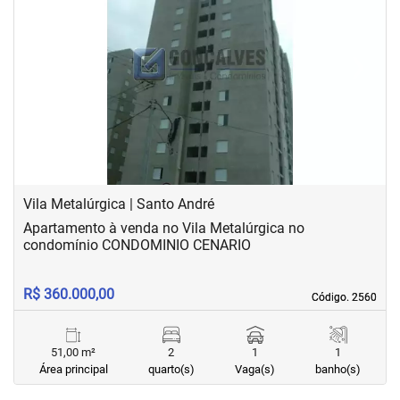
‹
›
Previous
Next
Vila Metalúrgica | Santo André
Apartamento à venda no Vila Metalúrgica no
condomínio CONDOMINIO CENARIO
R$ 360.000,00
Código. 2560
Código. 2560
51,00 m²
2
1
1
Área principal
quarto(s)
Vaga(s)
banho(s)