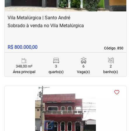
Vila Metalúrgica | Santo André
Sobrado à venda no Vila Metalúrgica
R$ 800.000,00
Código. 850
Código. 850
348,00 m²
3
6
2
Área principal
quarto(s)
Vaga(s)
banho(s)
<
<
<
<
‹
›
Previous
Next