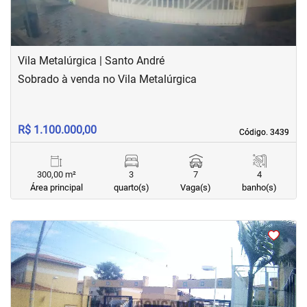
Vila Metalúrgica | Santo André
Sobrado à venda no Vila Metalúrgica
R$ 1.100.000,00
Código. 3439
Código. 3439
300,00 m²
3
7
4
Área principal
quarto(s)
Vaga(s)
banho(s)
<