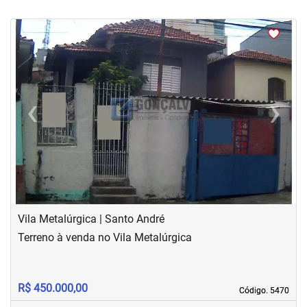
<
‹
›
Previous
Next
Vila Metalúrgica | Santo André
Terreno à venda no Vila Metalúrgica
R$ 450.000,00
Código. 5470
Código. 5470