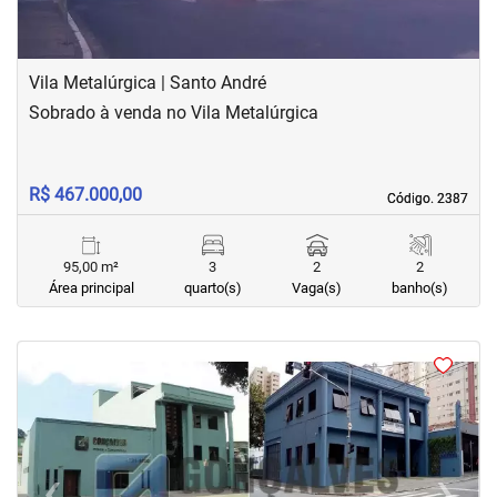
Vila Metalúrgica | Santo André
Sobrado à venda no Vila Metalúrgica
R$ 467.000,00
Código. 2387
Código. 2387
95,00 m²
3
2
2
Área principal
quarto(s)
Vaga(s)
banho(s)
‹
›