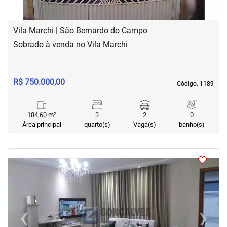
Vila Marchi | São Bernardo do Campo
Sobrado à venda no Vila Marchi
R$ 750.000,00
Código. 1189
Código. 1189
184,60 m²
3
2
0
Área principal
quarto(s)
Vaga(s)
banho(s)
<
<
<
<
‹
›
Previous
Next