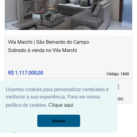
Vila Marchi | São Bernardo do Campo
Sobrado à venda no Vila Marchi
R$ 1.117.000,00
Código. 1600
Código. 1600
Usamos cookies para personalizar conteúdos e
171,87 m²
3
4
4
melhorar a sua experiência. Para ver nossa
Área principal
quarto(s)
Vaga(s)
banho(s)
política de cookies
Clique aqui
Aceito
Mais Filtros