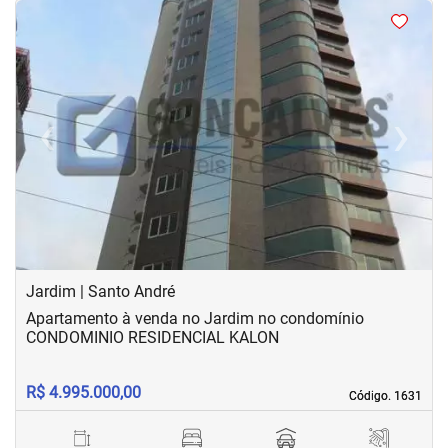
<
<
<
<
‹
›
Previous
Next
Jardim | Santo André
Apartamento à venda no Jardim no condomínio
CONDOMINIO RESIDENCIAL KALON
R$ 4.995.000,00
Código. 1631
Código. 1631