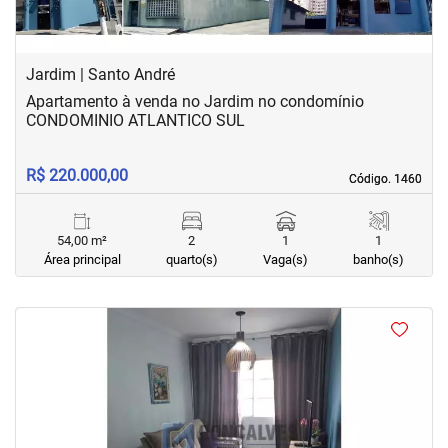
Jardim | Santo André
Apartamento à venda no Jardim no condomínio
CONDOMINIO ATLANTICO SUL
R$ 220.000,00
Código. 1460
Código. 1460
54,00 m²
2
1
1
Área principal
quarto(s)
Vaga(s)
banho(s)
<
<
<
<
‹
›