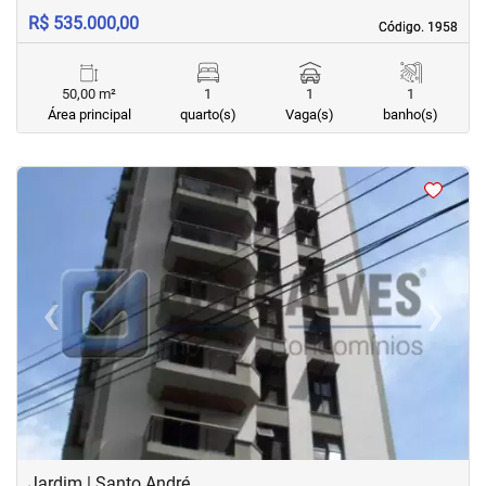
R$ 535.000,00
Código. 1958
Código. 1958
50,00 m²
1
1
1
Área principal
quarto(s)
Vaga(s)
banho(s)
<
<
‹
›
Previous
Next
Jardim | Santo André