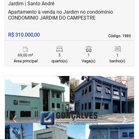
Jardim | Santo André
Apartamento à venda no Jardim no condomínio
CONDOMINIO JARDIM DO CAMPESTRE
R$ 310.000,00
Código. 1985
Código. 1985
69,00 m²
3
1
1
Área principal
quarto(s)
Vaga(s)
banho(s)
‹
›
Previous
Next