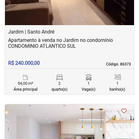
Jardim | Santo André
Apartamento à venda no Jardim no condomínio
CONDOMINIO ATLANTICO SUL
R$ 240.000,00
Código. 86373
Código. 86373
54,00 m²
2
1
1
Área principal
quarto(s)
Vaga(s)
banho(s)
<
<
<
<