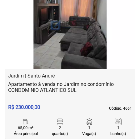
‹
›
Previous
Next
Jardim | Santo André
Apartamento à venda no Jardim no condomínio
CONDOMINIO ATLANTICO SUL
R$ 230.000,00
Código. 4661
Código. 4661
65,00 m²
2
1
1
Área principal
quarto(s)
Vaga(s)
banho(s)