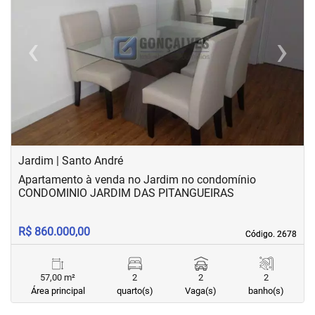
‹
›
Previous
Next
Jardim | Santo André
Apartamento à venda no Jardim no condomínio
CONDOMINIO JARDIM DAS PITANGUEIRAS
R$ 860.000,00
Código. 2678
Código. 2678
57,00 m²
2
2
2
Área principal
quarto(s)
Vaga(s)
banho(s)