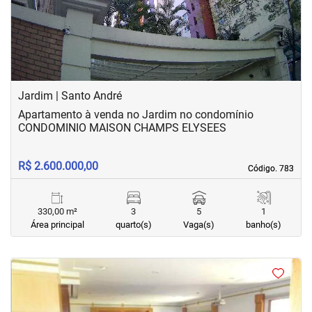
Jardim | Santo André
Apartamento à venda no Jardim no condomínio
CONDOMINIO MAISON CHAMPS ELYSEES
R$ 2.600.000,00
Código. 783
Código. 783
330,00 m²
3
5
1
Área principal
quarto(s)
Vaga(s)
banho(s)
<
<
<
<