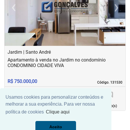
‹
›
Previous
Next
Jardim | Santo André
Apartamento à venda no Jardim no condomínio
CONDOMINIO CIDADE VIVA
R$ 750.000,00
Código. 131530
Código. 131530
Usamos cookies para personalizar conteúdos e
75,00 m²
3
1
1
melhorar a sua experiência. Para ver nossa
Área principal
quarto(s)
Vaga(s)
banho(s)
política de cookies
Clique aqui
Aceito
Mais Filtros