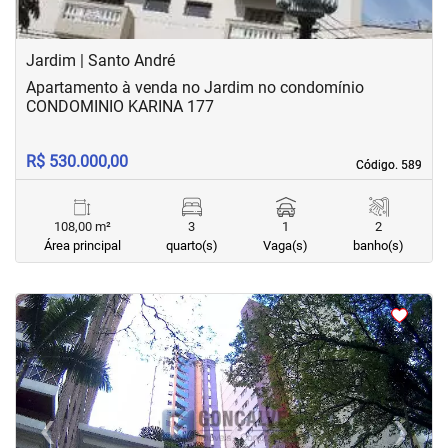
Jardim | Santo André
Apartamento à venda no Jardim no condomínio
CONDOMINIO KARINA 177
R$ 530.000,00
Código. 589
Código. 589
108,00 m²
3
1
2
Área principal
quarto(s)
Vaga(s)
banho(s)
<
<
<
<
‹
›
Previous
Next