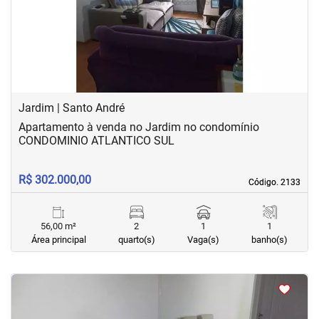
Previous
Next
Jardim | Santo André
Apartamento à venda no Jardim no condomínio
CONDOMINIO ATLANTICO SUL
R$ 302.000,00
Código. 2133
Código. 2133
56,00 m²
2
1
1
Área principal
quarto(s)
Vaga(s)
banho(s)
<
<
<
<