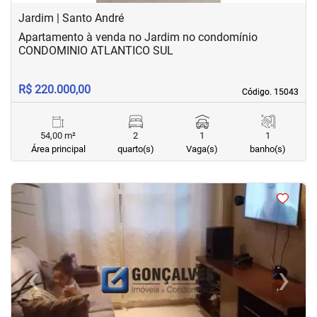
Jardim | Santo André
Apartamento à venda no Jardim no condomínio
CONDOMINIO ATLANTICO SUL
R$ 220.000,00
Código. 15043
Código. 15043
54,00 m²
2
1
1
Área principal
quarto(s)
Vaga(s)
banho(s)
<
<
<
<
‹
›
Previous
Next