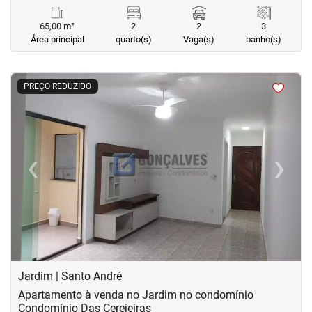
65,00 m²
2
2
3
Área principal
quarto(s)
Vaga(s)
banho(s)
<
<
<
<
PREÇO REDUZIDO
‹
›
Previous
Next
Jardim | Santo André
Apartamento à venda no Jardim no condomínio
Condomínio Das Cerejeiras