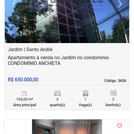
‹
›
Previous
Next
Jardim | Santo André
Apartamento à venda no Jardim no condomínio
CONDOMINIO ANCHIETA
R$ 650.000,00
Código. 3606
Código. 3606
165,00 m²
3
1
2
Área principal
quarto(s)
Vaga(s)
banho(s)
<
<
<
<