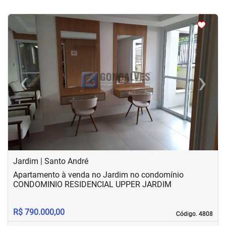
<
<
<
<
‹
›
Previous
Next
Jardim | Santo André
Apartamento à venda no Jardim no condomínio
CONDOMINIO RESIDENCIAL UPPER JARDIM
R$ 790.000,00
Código. 4808
Código. 4808