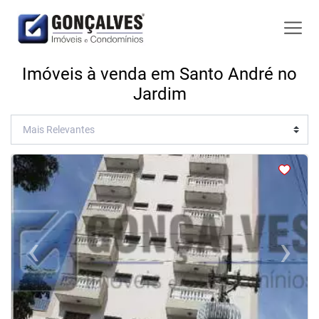
Imóveis à venda em Santo André no
Jardim
<
<
<
<
‹
›
Previous
Next