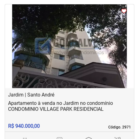
<
<
<
<
‹
›
Previous
Next
Jardim | Santo André
Apartamento à venda no Jardim no condomínio
CONDOMINIO VILLAGE PARK RESIDENCIAL
R$ 940.000,00
Código. 2971
Código. 2971