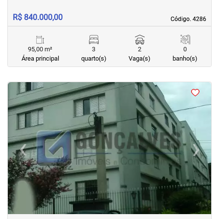
R$ 840.000,00
Código. 4286
Código. 4286
95,00 m²
3
2
0
Área principal
quarto(s)
Vaga(s)
banho(s)
<
‹
›
Previous
Next