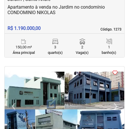
Apartamento à venda no Jardim no condomínio
CONDOMINIO NIKOLAS
R$ 1.190.000,00
Código. 1273
Código. 1273
150,00 m²
3
2
1
Área principal
quarto(s)
Vaga(s)
banho(s)
‹
›
Previous
Next