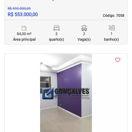
R$ 590.000,00
R$ 553.000,00
Código. 7058
Código. 7058
84,00 m²
3
2
1
Área principal
quarto(s)
Vaga(s)
banho(s)
<
<
<
<
‹
›
Previous
Next