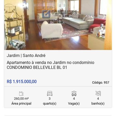
‹
›
Previous
Next
Jardim | Santo André
Apartamento à venda no Jardim no condomínio
CONDOMINIO BELLEVILLE BL 01
R$ 1.915.000,00
Código. 957
Código. 957
260,00 m²
3
4
4
Área principal
quarto(s)
Vaga(s)
banho(s)