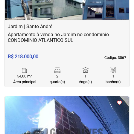
Jardim | Santo André
Apartamento à venda no Jardim no condomínio
CONDOMINIO ATLANTICO SUL
R$ 218.000,00
Código. 3067
Código. 3067
54,00 m²
2
1
1
Área principal
quarto(s)
Vaga(s)
banho(s)
<