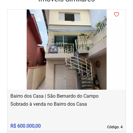
<
<
<
<
<
‹
›
Previous
Next
Bairro dos Casa | São Bernardo do Campo
R
Sobrado à venda no Bairro dos Casa
S
R$ 600.000,00
R
Código. 4
Código. 4