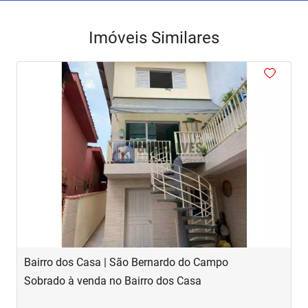
Imóveis Similares
<
<
<
<
<
‹
›
Previous
Next
Bairro dos Casa | São Bernardo do Campo
R
Sobrado à venda no Bairro dos Casa
S