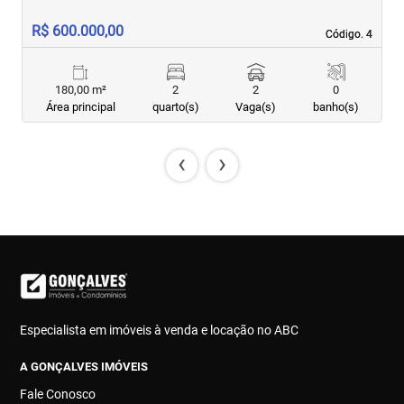
R$ 600.000,00
R
Código. 4
Código. 4
180,00 m²
2
2
0
Área principal
quarto(s)
Vaga(s)
banho(s)
‹
›
Especialista em imóveis à venda e locação no ABC
A GONÇALVES IMÓVEIS
Fale Conosco