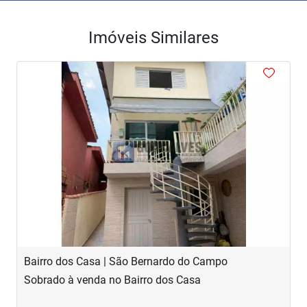
Imóveis Similares
<
<
<
<
<
‹
›
Previous
Next
Bairro dos Casa | São Bernardo do Campo
R
Sobrado à venda no Bairro dos Casa
S