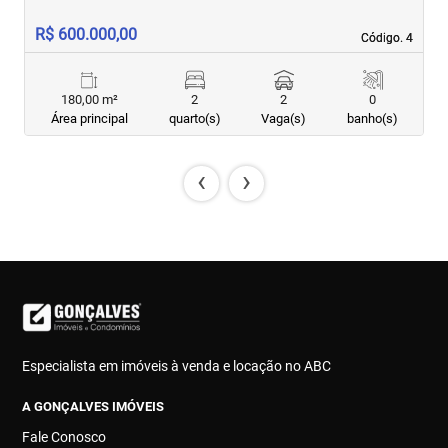
R$ 600.000,00
R
Código. 4
Código. 4
180,00 m²
2
2
0
Área principal
quarto(s)
Vaga(s)
banho(s)
‹
›
Especialista em imóveis à venda e locação no ABC
A GONÇALVES IMÓVEIS
Fale Conosco