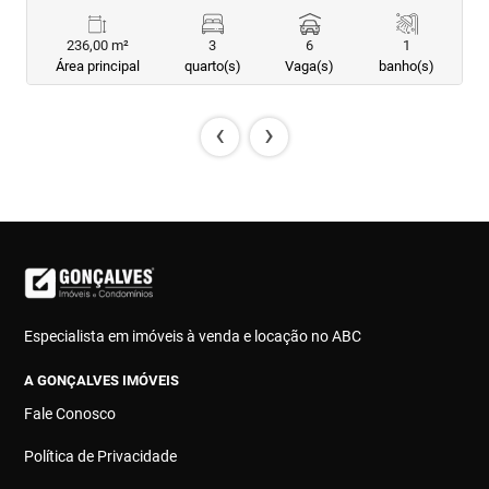
236,00 m²
3
6
1
Área principal
quarto(s)
Vaga(s)
banho(s)
‹
›
Especialista em imóveis à venda e locação no ABC
A GONÇALVES IMÓVEIS
Fale Conosco
Política de Privacidade