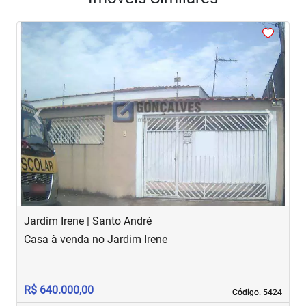
<
<
<
<
<
‹
›
Previous
Next
Jardim Irene | Santo André
J
Casa à venda no Jardim Irene
S
R
R$ 640.000,00
R
Código. 5424
Código. 5424