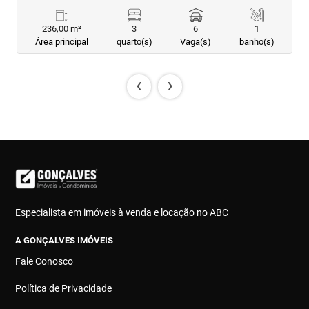
236,00 m²
3
6
1
Área principal
quarto(s)
Vaga(s)
banho(s)
‹
›
Especialista em imóveis à venda e locação no ABC
A GONÇALVES IMÓVEIS
Fale Conosco
Política de Privacidade