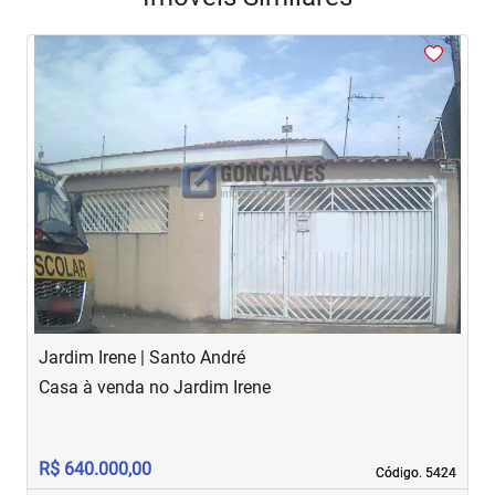
<
<
<
<
<
‹
›
Previous
Next
Jardim Irene | Santo André
J
Casa à venda no Jardim Irene
S
R
R$ 640.000,00
R
Código. 5424
Código. 5424