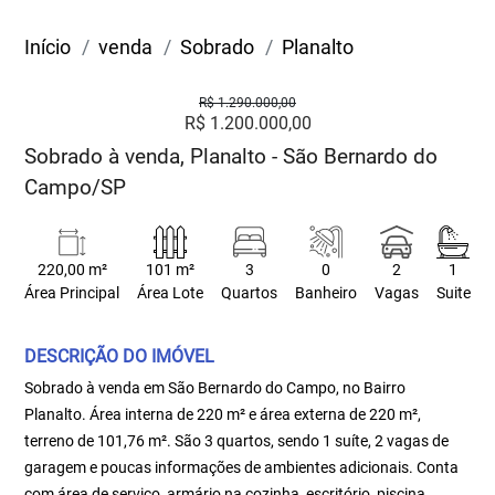
Início
venda
Sobrado
Planalto
R$ 1.290.000,00
R$ 1.200.000,00
Sobrado à venda, Planalto - São Bernardo do
Campo/SP
220,00 m²
101 m²
3
0
2
1
Área Principal
Área Lote
Quartos
Banheiro
Vagas
Suite
DESCRIÇÃO DO IMÓVEL
Sobrado à venda em São Bernardo do Campo, no Bairro
Planalto. Área interna de 220 m² e área externa de 220 m²,
terreno de 101,76 m². São 3 quartos, sendo 1 suíte, 2 vagas de
garagem e poucas informações de ambientes adicionais. Conta
com área de serviço, armário na cozinha, escritório, piscina,