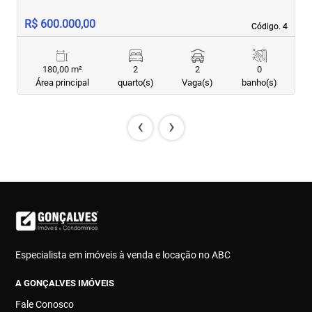
R$ 600.000,00
R
Código. 4
Código. 4
180,00 m²
2
2
0
Área principal
quarto(s)
Vaga(s)
banho(s)
‹
›
Especialista em imóveis à venda e locação no ABC
A GONÇALVES IMÓVEIS
Fale Conosco