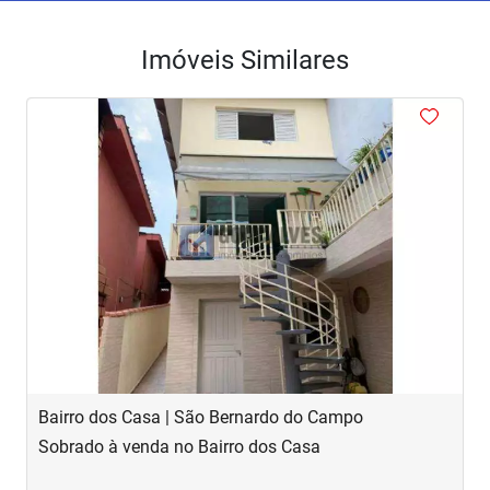
Imóveis Similares
<
<
<
<
<
‹
›
Previous
Next
Bairro dos Casa | São Bernardo do Campo
R
Sobrado à venda no Bairro dos Casa
S