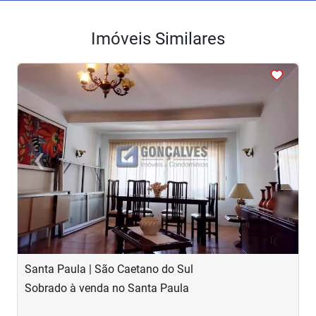
Imóveis Similares
<
<
<
<
<
‹
›
Previous
Next
Santa Paula | São Caetano do Sul
S
Sobrado à venda no Santa Paula
S