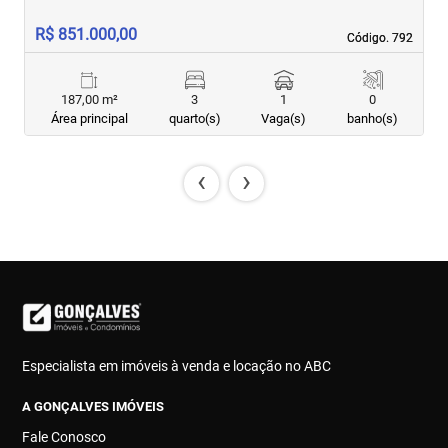
R$ 851.000,00
R
Código. 792
Código. 792
187,00 m²
3
1
0
Área principal
quarto(s)
Vaga(s)
banho(s)
‹
›
Especialista em imóveis à venda e locação no ABC
A GONÇALVES IMÓVEIS
Fale Conosco