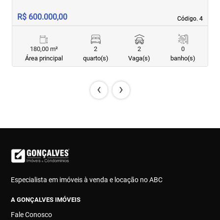
R$ 600.000,00
R
Código. 4
Código. 4
180,00 m²
2
2
0
Área principal
quarto(s)
Vaga(s)
banho(s)
‹
›
Especialista em imóveis à venda e locação no ABC
A GONÇALVES IMÓVEIS
Fale Conosco