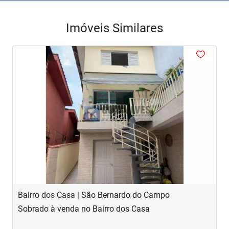
Imóveis Similares
<
<
<
<
<
‹
›
Previous
Next
Bairro dos Casa | São Bernardo do Campo
R
Sobrado à venda no Bairro dos Casa
S