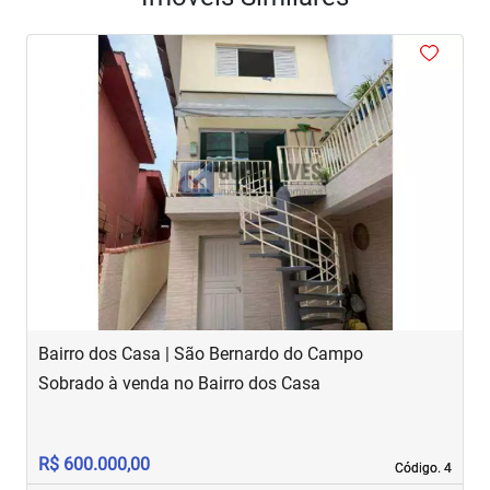
<
<
<
<
<
‹
›
Previous
Next
Bairro dos Casa | São Bernardo do Campo
R
Sobrado à venda no Bairro dos Casa
S
R$ 600.000,00
R
Código. 4
Código. 4