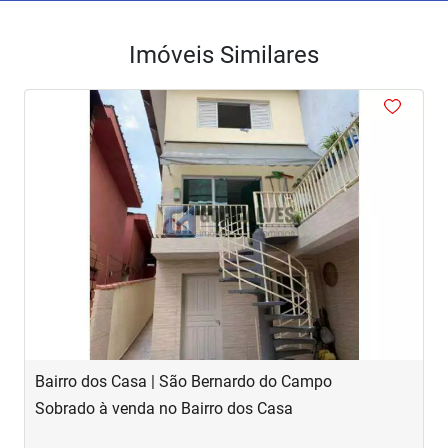
Imóveis Similares
<
<
<
<
<
‹
›
Previous
Next
Bairro dos Casa | São Bernardo do Campo
R
Sobrado à venda no Bairro dos Casa
S