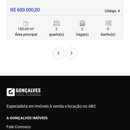
R$ 600.000,00
R
Código. 4
Código. 4
180,00 m²
2
2
0
Área principal
quarto(s)
Vaga(s)
banho(s)
‹
›
Especialista em imóveis à venda e locação no ABC
A GONÇALVES IMÓVEIS
Fale Conosco