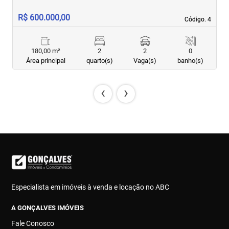
R$ 600.000,00
R
Código. 4
Código. 4
180,00 m²
2
2
0
Área principal
quarto(s)
Vaga(s)
banho(s)
‹
›
Especialista em imóveis à venda e locação no ABC
A GONÇALVES IMÓVEIS
Fale Conosco