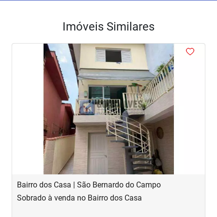
Imóveis Similares
<
<
<
<
<
‹
›
Previous
Next
Bairro dos Casa | São Bernardo do Campo
R
Sobrado à venda no Bairro dos Casa
S