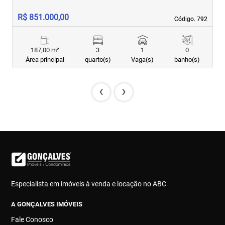
R$ 851.000,00
R
Código. 792
Código. 792
187,00 m²
3
1
0
Área principal
quarto(s)
Vaga(s)
banho(s)
‹
›
Especialista em imóveis à venda e locação no ABC
A GONÇALVES IMÓVEIS
Fale Conosco