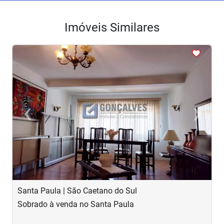
Imóveis Similares
<
<
<
<
<
‹
›
Previous
Next
Santa Paula | São Caetano do Sul
S
Sobrado à venda no Santa Paula
S