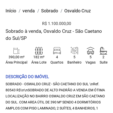
Início
venda
Sobrado
Osvaldo Cruz
R$ 1.100.000,00
Sobrado à venda, Osvaldo Cruz - São Caetano
do Sul/SP
390,00 m²
182 m²
4
5
5
2
Área Principal
Área Lote
Quartos
Banheiro
Vagas
Suite
DESCRIÇÃO DO IMÓVEL
SOBRADO - OSWALDO CRUZ - SÃO CAETANO DO SUL \nRef.
80543 R$\n\nSOBRADO DE ALTO PADRÃO A VENDA EM ÓTIMA
LOCALIZAÇÃO NO BAIRRO OSWALDO CRUZ EM SÃO CAETANO
DO SUL. COM AREA ÚTIL DE 390 M² SENDO 4 DORMITÓRIOS
AMPLOS COM PISO LAMINADO, 2 SUÍTES, 4 BANHEIROS, 1