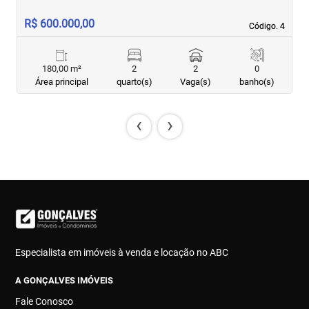
R$ 600.000,00
R
Código. 4
Código. 4
180,00 m²
2
2
0
Área principal
quarto(s)
Vaga(s)
banho(s)
‹
›
Especialista em imóveis à venda e locação no ABC
A GONÇALVES IMÓVEIS
Fale Conosco