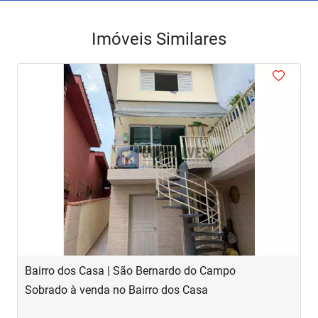
Imóveis Similares
<
<
<
<
<
‹
›
Previous
Next
Bairro dos Casa | São Bernardo do Campo
R
Sobrado à venda no Bairro dos Casa
S