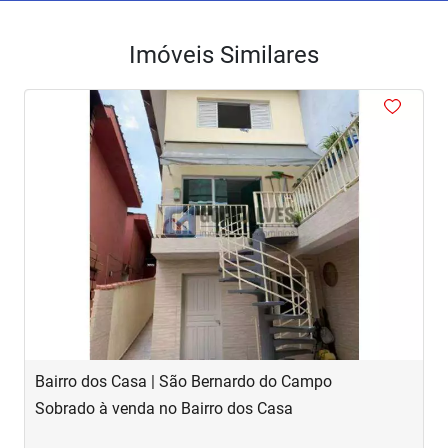
Imóveis Similares
<
<
<
<
<
‹
›
Previous
Next
Bairro dos Casa | São Bernardo do Campo
R
Sobrado à venda no Bairro dos Casa
S