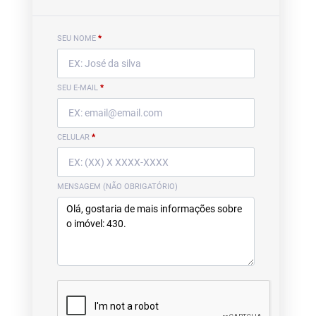
SEU NOME
*
SEU E-MAIL
*
CELULAR
*
MENSAGEM (NÃO OBRIGATÓRIO)