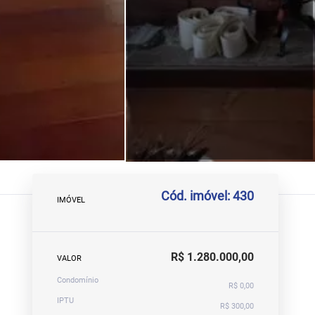
Cód. imóvel: 430
IMÓVEL
R$ 1.280.000,00
VALOR
Condomínio
R$ 0,00
IPTU
R$ 300,00