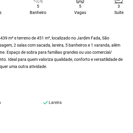
5
5
3
s
Banheiro
Vagas
Suite
439 m² e terreno de 451 m², localizado no Jardim Fada, São
agem, 2 salas com sacada, lareira, 5 banheiros e 1 varanda, além
fone. Espaço de sobra para famílias grandes ou uso comercial/
to. Ideal para quem valoriza qualidade, conforto e versatilidade de
lquer uma outra atividade.
a
Lareira