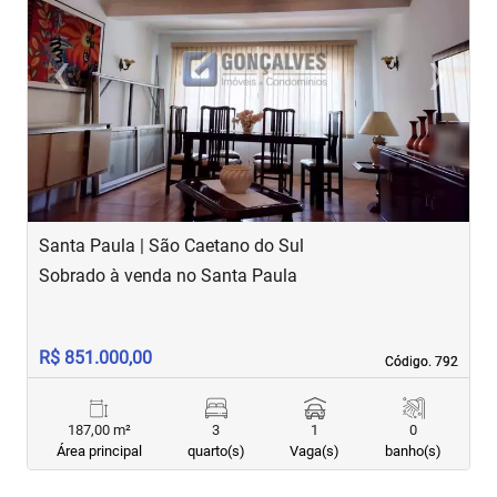
‹
›
Previous
Next
Santa Paula | São Caetano do Sul
S
Sobrado à venda no Santa Paula
S
R$ 851.000,00
R
Código. 792
Código. 792
187,00 m²
3
1
0
Área principal
quarto(s)
Vaga(s)
banho(s)