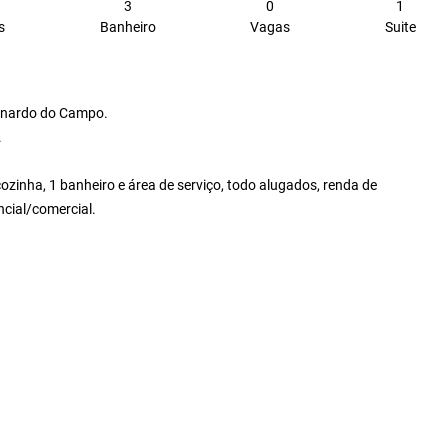
3
0
1
s
Banheiro
Vagas
Suite
ernardo do Campo.
.
 cozinha, 1 banheiro e área de serviço, todo alugados, renda de
ncial/comercial.