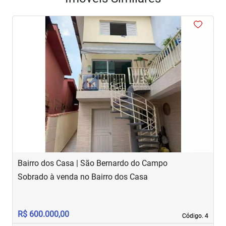
<
<
<
<
<
‹
›
Previous
Next
Bairro dos Casa | São Bernardo do Campo
R
Sobrado à venda no Bairro dos Casa
S
R$ 600.000,00
R
Código. 4
Código. 4