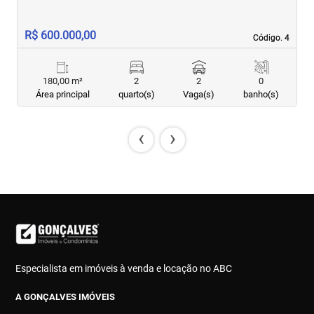
R$ 600.000,00
R
Código. 4
Código. 4
180,00 m²
2
2
0
Área principal
quarto(s)
Vaga(s)
banho(s)
‹
›
Especialista em imóveis à venda e locação no ABC
A GONÇALVES IMÓVEIS