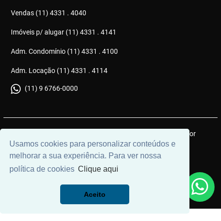
Vendas (11) 4331 . 4040
Imóveis p/ alugar (11) 4331 . 4141
Adm. Condomínio (11) 4331 . 4100
Adm. Locação (11) 4331 . 4114
(11) 9 6766-0000
© 2026 | Gonçalves Imóveis | CRECI: J6051 | Desenvolvido por
Usamos cookies para personalizar conteúdos e
Universal Software.
melhorar a sua experiência. Para ver nossa
política de cookies
Clique aqui
Aceito