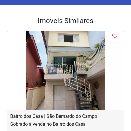
Imóveis Similares
<
<
<
<
<
‹
›
Previous
Next
Bairro dos Casa | São Bernardo do Campo
R
Sobrado à venda no Bairro dos Casa
S