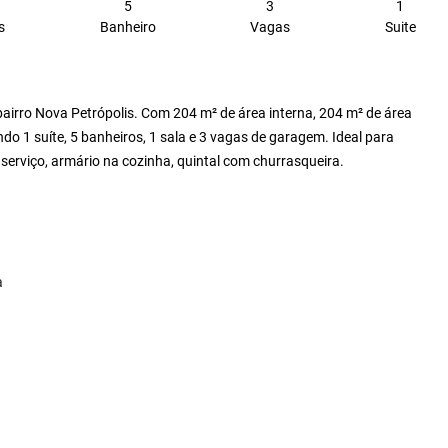
5
3
1
s
Banheiro
Vagas
Suite
irro Nova Petrópolis. Com 204 m² de área interna, 204 m² de área
ndo 1 suíte, 5 banheiros, 1 sala e 3 vagas de garagem. Ideal para
 serviço, armário na cozinha, quintal com churrasqueira.
a