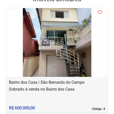
<
<
<
<
<
‹
›
Previous
Next
Bairro dos Casa | São Bernardo do Campo
R
Sobrado à venda no Bairro dos Casa
S
R$ 600.000,00
R
Código. 4
Código. 4