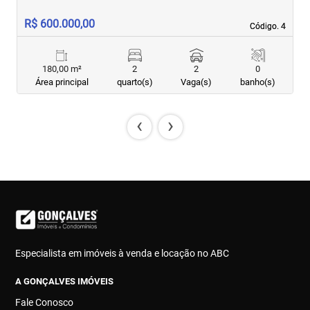
R$ 600.000,00
R
Código. 4
Código. 4
180,00 m²
2
2
0
Área principal
quarto(s)
Vaga(s)
banho(s)
‹
›
Especialista em imóveis à venda e locação no ABC
A GONÇALVES IMÓVEIS
Fale Conosco