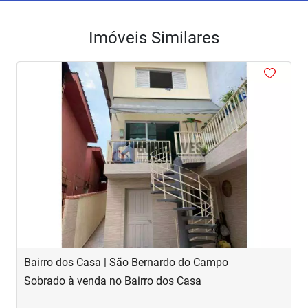
Imóveis Similares
<
<
<
<
<
‹
›
Previous
Next
Bairro dos Casa | São Bernardo do Campo
R
Sobrado à venda no Bairro dos Casa
S