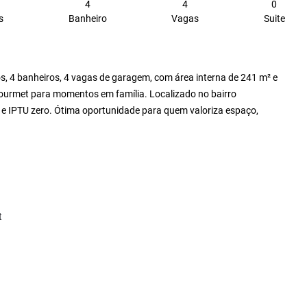
4
4
0
s
Banheiro
Vagas
Suite
s, 4 banheiros, 4 vagas de garagem, com área interna de 241 m² e
gourmet para momentos em família. Localizado no bairro
e IPTU zero. Ótima oportunidade para quem valoriza espaço,
t