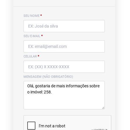
SEU NOME
*
SEU E-MAIL
*
CELULAR
*
MENSAGEM (NÃO OBRIGATÓRIO)