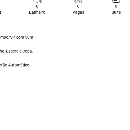
0
0
0
s
Banheiro
Vagas
Suite
Campo/SP, com 50m².
lho, Espera e Copa.
ortão Automático.