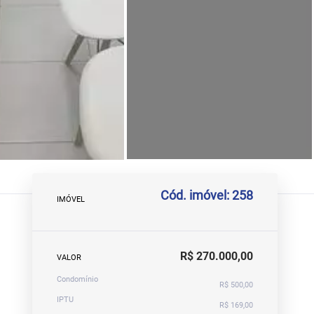
Cód. imóvel: 258
IMÓVEL
R$ 270.000,00
VALOR
Condomínio
R$ 500,00
IPTU
R$ 169,00