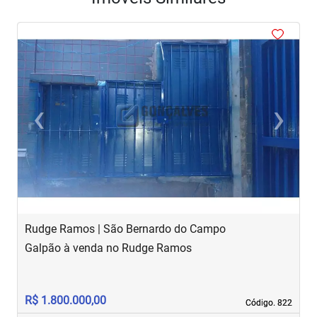
<
<
<
<
<
‹
›
Previous
Next
Rudge Ramos | São Bernardo do Campo
B
Galpão à venda no Rudge Ramos
G
R$ 1.800.000,00
R
Código. 822
Código. 822