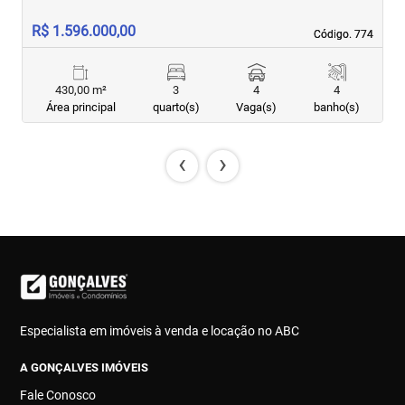
R$ 1.596.000,00
R
Código. 774
Código. 774
430,00 m²
3
4
4
Área principal
quarto(s)
Vaga(s)
banho(s)
‹
›
Especialista em imóveis à venda e locação no ABC
A GONÇALVES IMÓVEIS
Fale Conosco