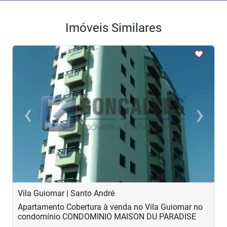
Imóveis Similares
<
<
<
<
<
‹
›
Previous
Next
Vila Guiomar | Santo André
V
Apartamento Cobertura à venda no Vila Guiomar no
A
condomínio CONDOMINIO MAISON DU PARADISE