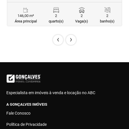
146,00 m²
2
2
2
Área principal
quarto(s)
Vaga(s)
banho(s)
‹
›
Especialista em imóveis à venda e locação no ABC
A GONÇALVES IMÓVEIS
Fale Conosco
Política de Privacidade