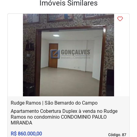
Imóveis Similares
<
<
<
<
<
‹
›
Previous
Next
Rudge Ramos | São Bernardo do Campo
R
Apartamento Cobertura Duplex à venda no Rudge
A
Ramos no condomínio CONDOMINIO PAULO
R
MIRANDA
II
R$ 860.000,00
R
Código. 87
Código. 87