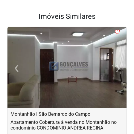
Imóveis Similares
<
<
<
<
<
‹
›
Previous
Next
Montanhão | São Bernardo do Campo
C
Apartamento Cobertura à venda no Montanhão no
A
condomínio CONDOMINIO ANDREA REGINA