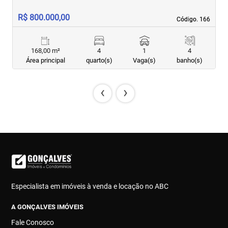
R$ 800.000,00
R
Código. 166
Código. 166
168,00 m²
4
1
4
Área principal
quarto(s)
Vaga(s)
banho(s)
‹
›
Especialista em imóveis à venda e locação no ABC
A GONÇALVES IMÓVEIS
Fale Conosco