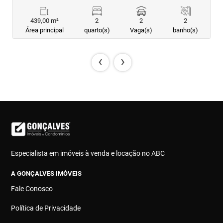
439,00 m²
2
2
2
Área principal
quarto(s)
Vaga(s)
banho(s)
‹
›
Especialista em imóveis à venda e locação no ABC
A GONÇALVES IMÓVEIS
Fale Conosco
Política de Privacidade