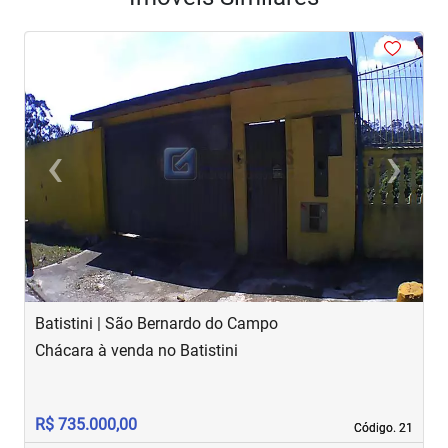
<
<
‹
›
Previous
Next
Batistini | São Bernardo do Campo
B
Chácara à venda no Batistini
C
R$ 735.000,00
R
Código. 21
Código. 21