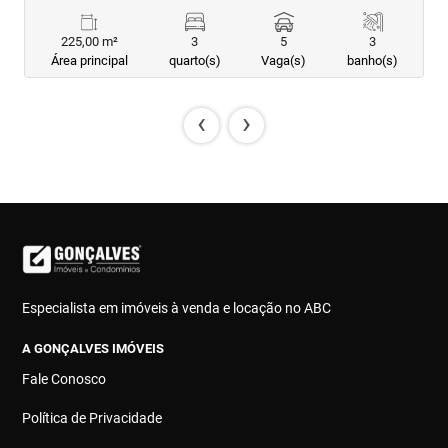
225,00 m²
3
5
3
Área principal
quarto(s)
Vaga(s)
banho(s)
‹
›
Especialista em imóveis à venda e locação no ABC
A GONÇALVES IMÓVEIS
Fale Conosco
Política de Privacidade