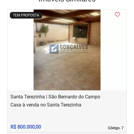
<
<
<
<
<
TEM PROPOSTA
‹
›
Previous
Next
Santa Terezinha | São Bernardo do Campo
J
Casa à venda no Santa Terezinha
S
R$ 800.000,00
R
Código. 7
Código. 7