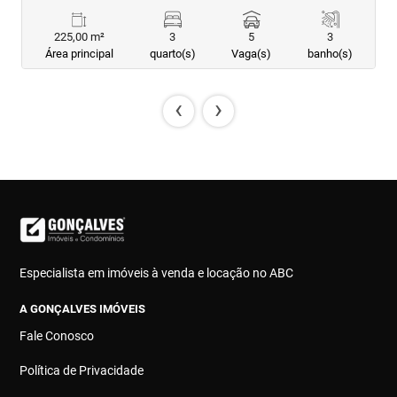
225,00 m²
3
5
3
Área principal
quarto(s)
Vaga(s)
banho(s)
‹
›
Especialista em imóveis à venda e locação no ABC
A GONÇALVES IMÓVEIS
Fale Conosco
Política de Privacidade