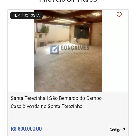
<
<
<
<
<
TEM PROPOSTA
‹
›
Previous
Next
Santa Terezinha | São Bernardo do Campo
J
Casa à venda no Santa Terezinha
S
R$ 800.000,00
R
Código. 7
Código. 7