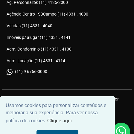
Ag. Personnalité: (11) 4125-2000
Agência Centro - SBCampo (11) 4331 . 4000
Vendas (11) 4331 . 4040
Imóveis p/ alugar (11) 4331 . 4141
Adm. Condomínio (11) 4331 . 4100
Adm. Locação (11) 4331 . 4114
(11) 9 6766-0000
© 2026 | Gonçalves Imóveis | CRECI: J6051 | Desenvolvido por
Usamos cookies para personalizar conteúdos e
Universal Software.
melhorar a sua experiência. Para ver nossa
política de cookies
Clique aqui