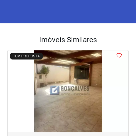
Imóveis Similares
<
<
<
<
<
TEM PROPOSTA
‹
›
Previous
Next