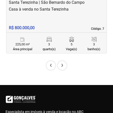
Santa Terezinha | São Bernardo do Campo
J
Casa à venda no Santa Terezinha
S
R$ 800.000,00
R
Código. 7
Código. 7
225,00 m²
3
5
3
Área principal
quarto(s)
Vaga(s)
banho(s)
‹
›
Especialista em imóveis à venda e locação no ABC