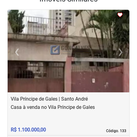
<
<
<
‹
›
Previous
Next
Vila Príncipe de Gales | Santo André
C
Casa à venda no Vila Príncipe de Gales
C
R$ 1.100.000,00
R
Código. 133
Código. 133