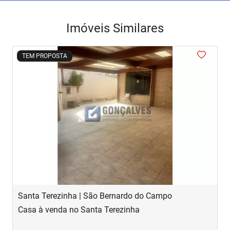
Imóveis Similares
<
<
<
<
<
TEM PROPOSTA
‹
›
Previous
Next
Santa Terezinha | São Bernardo do Campo
J
Casa à venda no Santa Terezinha
S