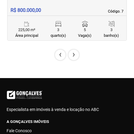
R$ 800.000,00
R
Código. 7
Código. 7
225,00 m²
3
5
3
Área principal
quarto(s)
Vaga(s)
banho(s)
‹
›
Especialista em imóveis à venda e locação no ABC
A GONÇALVES IMÓVEIS
Fale Conosco