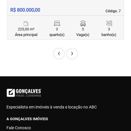
R$ 800.000,00
R
Código. 7
Código. 7
225,00 m²
3
5
3
Área principal
quarto(s)
Vaga(s)
banho(s)
‹
›
Especialista em imóveis à venda e locação no ABC
A GONÇALVES IMÓVEIS
Fale Conosco