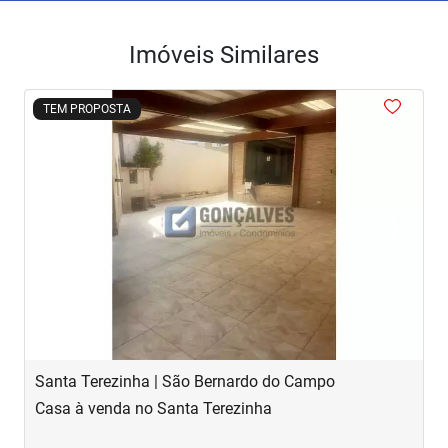
Imóveis Similares
<
<
<
<
<
TEM PROPOSTA
‹
›
Previous
Next
Santa Terezinha | São Bernardo do Campo
J
Casa à venda no Santa Terezinha
S