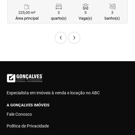
225,00 m²
3
5
3
Área principal
quarto(s)
Vaga(s)
banho(s)
‹
›
Especialista em imóveis à venda e locação no ABC
A GONÇALVES IMÓVEIS
Fale Conosco
Política de Privacidade