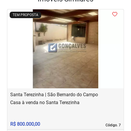
<
<
<
<
<
TEM PROPOSTA
‹
›
Previous
Next
Santa Terezinha | São Bernardo do Campo
J
Casa à venda no Santa Terezinha
S
R$ 800.000,00
R
Código. 7
Código. 7