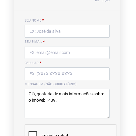
R$ 195,00
SEU NOME
*
SEU E-MAIL
*
CELULAR
*
MENSAGEM (NÃO OBRIGATÓRIO)