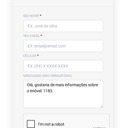
SEU NOME
*
SEU E-MAIL
*
CELULAR
*
MENSAGEM (NÃO OBRIGATÓRIO)