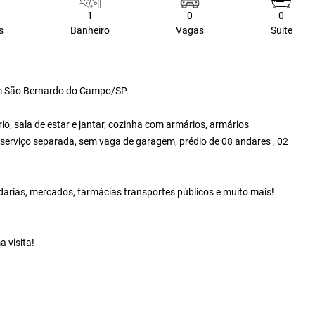
1
0
0
s
Banheiro
Vagas
Suite
m São Bernardo do Campo/SP.
rio, sala de estar e jantar, cozinha com armários, armários
 serviço separada, sem vaga de garagem, prédio de 08 andares , 02
adarias, mercados, farmácias transportes públicos e muito mais!
 visita!