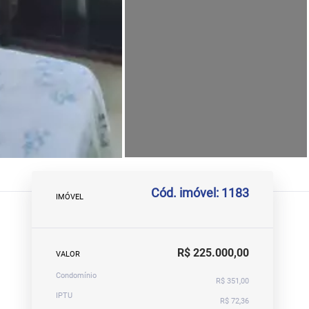
Cód. imóvel: 1183
IMÓVEL
R$ 225.000,00
VALOR
Condomínio
R$ 351,00
IPTU
R$ 72,36